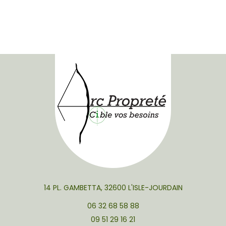
14 PL. GAMBETTA, 32600 L'ISLE-JOURDAIN
06 32 68 58 88
09 51 29 16 21