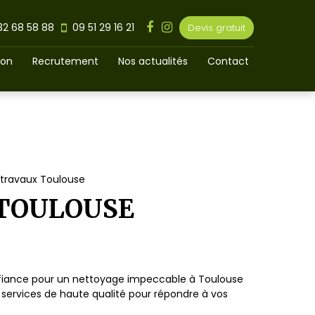
32 68 58 88
09 51 29 16 21
Devis gratuit
ion
Recrutement
Nos actualités
Contact
 travaux Toulouse
 TOULOUSE
onfiance pour un nettoyage impeccable à Toulouse
 services de haute qualité pour répondre à vos