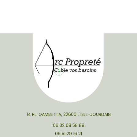
14 PL. GAMBETTA, 32600 L'ISLE-JOURDAIN
06 32 68 58 88
09 51 29 16 21