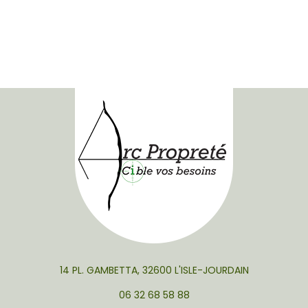
14 PL. GAMBETTA, 32600 L'ISLE-JOURDAIN
06 32 68 58 88